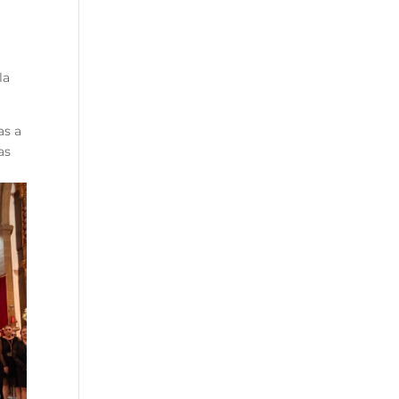
la
as a
as