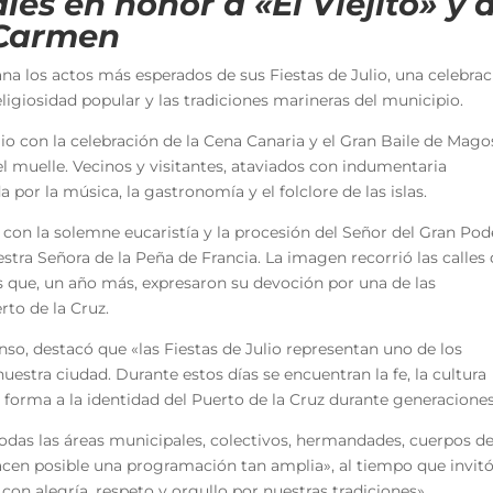
les en honor a «El Viejito» y 
 Carmen
ana los actos más esperados de sus Fiestas de Julio, una celebra
ligiosidad popular y las tradiciones marineras del municipio.
o con la celebración de la Cena Canaria y el Gran Baile de Mago
del muelle. Vecinos y visitantes, ataviados con indumentaria
por la música, la gastronomía y el folclore de las islas.
 con la solemne eucaristía y la procesión del Señor del Gran Pod
stra Señora de la Peña de Francia. La imagen recorrió las calles 
que, un año más, expresaron su devoción por una de las
to de la Cruz.
nso, destacó que «las Fiestas de Julio representan uno de los
tra ciudad. Durante estos días se encuentran la fe, la cultura
 forma a la identidad del Puerto de la Cruz durante generaciones
todas las áreas municipales, colectivos, hermandades, cuerpos d
acen posible una programación tan amplia», al tiempo que invitó
 con alegría, respeto y orgullo por nuestras tradiciones».