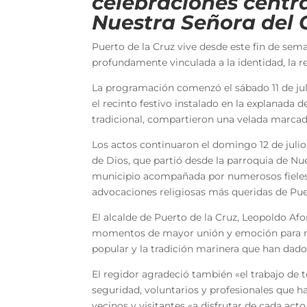
celebraciones centra
Nuestra Señora del
Puerto de la Cruz vive desde este fin de sem
profundamente vinculada a la identidad, la re
La programación comenzó el sábado 11 de juli
el recinto festivo instalado en la explanada 
tradicional, compartieron una velada marcada 
Los actos continuaron el domingo 12 de julio
de Dios, que partió desde la parroquia de Nue
municipio acompañada por numerosos fieles 
advocaciones religiosas más queridas de Puer
El alcalde de Puerto de la Cruz, Leopoldo Afo
momentos de mayor unión y emoción para nues
popular y la tradición marinera que han dado
El regidor agradeció también «el trabajo de 
seguridad, voluntarios y profesionales que h
vecinos y visitantes «a disfrutar de cada acto