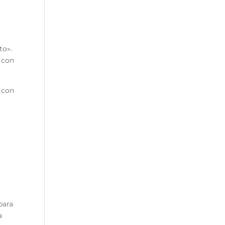
to».
, con
 con
para
a