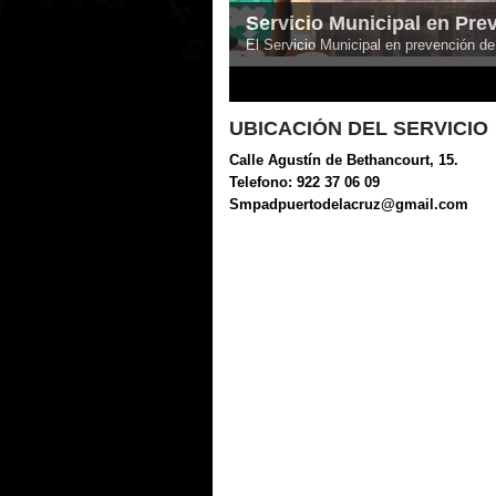
Servicio Municipal en Pre
El Servicio Municipal en prevención de
1
2
3
4
5
6
7
8
9
10
11
UBICACIÓN DEL SERVICIO
Calle Agustín de Bethancourt, 15.
Telefono: 922 37 06 09
Smpadpuertodelacruz@gmail.com