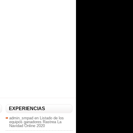
EXPERIENCIAS
admin_smpad
en
Listado de los
equipos ganadores Rastrea La
Navidad Online 2020