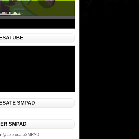
Leer más »
ESATUBE
ESATE SMPAD
TER SMPAD
or @ExpresateSMPAD