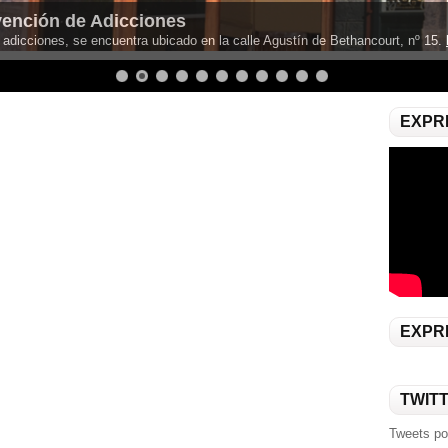
vención de Adicciones
 adicciones, se encuentra ubicado en la calle Agustín de Bethancourt, nº 15.
EXPR
EXPR
TWIT
Tweets p