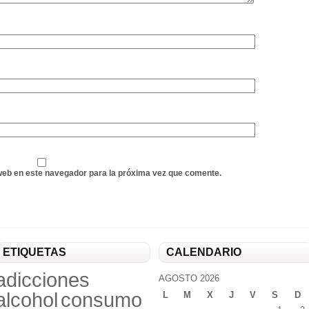
web en este navegador para la próxima vez que comente.
ETIQUETAS
CALENDARIO
adicciones
AGOSTO 2026
alcohol
consumo
L
M
X
J
V
S
D