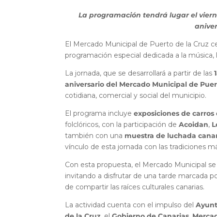
La programación tendrá lugar el vierne
anive
El Mercado Municipal de Puerto de la Cruz c
programación especial dedicada a la música, la
La jornada, que se desarrollará a partir de las
aniversario del Mercado Municipal de Puer
cotidiana, comercial y social del municipio.
El programa incluye
exposiciones de carros 
folclóricos, con la participación de
Acoidan
,
L
también con una
muestra de luchada cana
vínculo de esta jornada con las tradiciones m
Con esta propuesta, el Mercado Municipal se 
invitando a disfrutar de una tarde marcada por 
de compartir las raíces culturales canarias.
La actividad cuenta con el impulso del
Ayunt
de la Cruz
, el
Gobierno de Canarias
,
Mercad