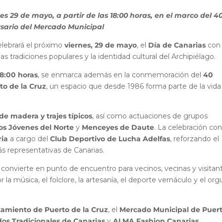
s 29 de mayo, a partir de las 18:00 horas, en el marco del 4
rsario del Mercado Municipal
elebrará el próximo
viernes, 29 de mayo
, el
Día de Canarias
con
s tradiciones populares y la identidad cultural del Archipiélago.
18:00 horas
, se enmarca además en la conmemoración del
40
to de la Cruz
, un espacio que desde 1986 forma parte de la vida
de madera y trajes típicos
, así como actuaciones de grupos
os Jóvenes del Norte
y
Menceyes de Daute
. La celebración con
ria
a cargo del
Club Deportivo de Lucha Adelfas
, reforzando el
ás representativas de Canarias.
convierte en punto de encuentro para vecinos, vecinas y visitan
la música, el folclore, la artesanía, el deporte vernáculo y el orgu
amiento de Puerto de la Cruz
, el
Mercado Municipal de Puer
os Tradicionales de Canarias
y
ALMA Fashion Canarias
.