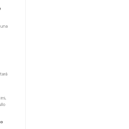
0
 una
tará
tes,
llo
to